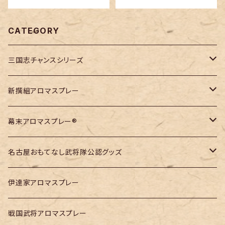
CATEGORY
三国志チャンスシリーズ
孫策伯符の香り
新撰組アロマスプレー
諸葛亮孔明の香り
近藤勇
幕末アロマスプレー®
司馬懿仲達の香り
土方歳三
吉田松陰
名古屋おもてなし武将隊公認グッズ
沖田総司
坂本龍馬
徳川家康アロマスプレー
伊達家アロマスプレー
斎藤一
勝海舟
アロマブレンドオイル
戦国武将アロマスプレー