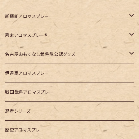
孫策伯符の香り
新撰組アロマスプレー
諸葛亮孔明の香り
近藤勇
幕末アロマスプレー®
司馬懿仲達の香り
土方歳三
吉田松陰
名古屋おもてなし武将隊公認グッズ
沖田総司
坂本龍馬
徳川家康アロマスプレー
伊達家アロマスプレー
斎藤一
勝海舟
アロマブレンドオイル
戦国武将アロマスプレー
徳川家康アロマブレンドオイル
高杉晋作
アロマスプレー
忍者シリーズ
織田信長アロマブレンドオイル
徳川家康アロマスプレー
歴史アロマスプレー